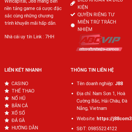
Wincapital, J88 mang đến
KIỆN
nền tảng game cá cược đặc
QUYỀN RIÊNG TƯ
sắc cùng những chương
MIỄN TRỪ TRÁCH
trình khuyến mãi hấp dẫn.
NHIỆM
Nhà cái uy tín Link :
7HH
LIÊN KẾT NHANH
THÔNG TIN LIÊN HỆ
CASINO
Tên doanh nghiệp:
J88
THỂ THAO
Địa chỉ: Nam Sơn 1, Hoà
NỔ HŨ
Cường Bắc, Hải Châu, Đà
BẮN CÁ
Nẵng, Vietnam
XỔ SỐ
Website:
https://j88com
ĐÁ GÀ
HƯỚNG DẪN
SĐT: 09855224122