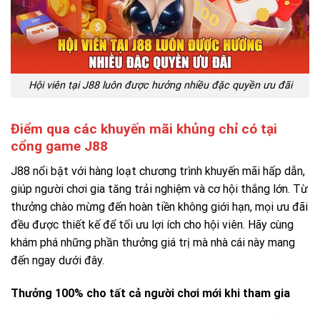
Hội viên tại J88 luôn được hưởng nhiều đặc quyền ưu đãi
Điểm qua các khuyến mãi khủng chỉ có tại
cổng game J88
J88 nổi bật với hàng loạt chương trình khuyến mãi hấp dẫn,
giúp người chơi gia tăng trải nghiệm và cơ hội thắng lớn. Từ
thưởng chào mừng đến hoàn tiền không giới hạn, mọi ưu đãi
đều được thiết kế để tối ưu lợi ích cho hội viên. Hãy cùng
khám phá những phần thưởng giá trị mà nhà cái này mang
đến ngay dưới đây.
Thưởng 100% cho tất cả người chơi mới khi tham gia