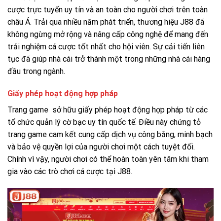
cược trực tuyến uy tín và an toàn cho người chơi trên toàn
châu Á. Trải qua nhiều năm phát triển, thương hiệu J88 đã
không ngừng mở rộng và nâng cấp công nghệ để mang đến
trải nghiệm cá cược tốt nhất cho hội viên. Sự cải tiến liên
tục đã giúp nhà cái trở thành một trong những nhà cái hàng
đầu trong ngành.
Giấy phép hoạt động hợp pháp
Trang game sở hữu giấy phép hoạt động hợp pháp từ các
tổ chức quản lý cờ bạc uy tín quốc tế. Điều này chứng tỏ
trang game cam kết cung cấp dịch vụ công bằng, minh bạch
và bảo vệ quyền lợi của người chơi một cách tuyệt đối.
Chính vì vậy, người chơi có thể hoàn toàn yên tâm khi tham
gia vào các trò chơi cá cược tại J88.