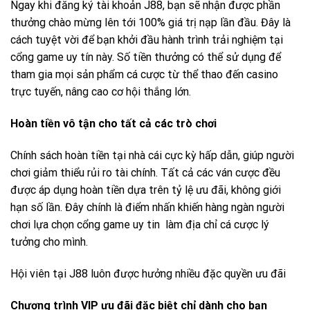
Ngay khi đăng ký tài khoản J88, bạn sẽ nhận được phần
thưởng chào mừng lên tới 100% giá trị nạp lần đầu. Đây là
cách tuyệt vời để bạn khởi đầu hành trình trải nghiệm tại
cổng game uy tín này. Số tiền thưởng có thể sử dụng để
tham gia mọi sản phẩm cá cược từ thể thao đến casino
trực tuyến, nâng cao cơ hội thắng lớn.
Hoàn tiền vô tận cho tất cả các trò chơi
Chính sách hoàn tiền tại nhà cái cực kỳ hấp dẫn, giúp người
chơi giảm thiểu rủi ro tài chính. Tất cả các ván cược đều
được áp dụng hoàn tiền dựa trên tỷ lệ ưu đãi, không giới
hạn số lần. Đây chính là điểm nhấn khiến hàng ngàn người
chơi lựa chọn cổng game uy tin làm địa chỉ cá cược lý
tưởng cho mình.
Hội viên tại J88 luôn được hưởng nhiều đặc quyền ưu đãi
Chương trình VIP ưu đãi đặc biệt chỉ dành cho bạn