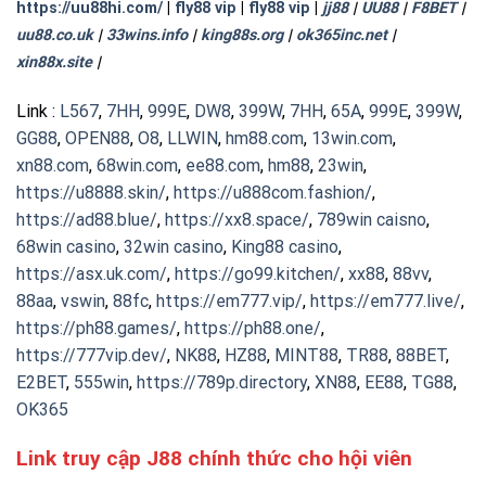
https://uu88hi.com/
|
fly88 vip
|
fly88 vip
|
jj88
|
UU88
|
F8BET
|
uu88.co.uk
|
33wins.info
|
king88s.org
|
ok365inc.net
|
xin88x.site
|
Link :
L567
,
7HH
,
999E
,
DW8
,
399W
,
7HH
,
65A
,
999E
,
399W
,
GG88
,
OPEN88
,
O8
,
LLWIN
,
hm88.com
,
13win.com
,
xn88.com
,
68win.com
,
ee88.com
,
hm88
,
23win
,
https://u8888.skin/
,
https://u888com.fashion/
,
https://ad88.blue/
,
https://xx8.space/
,
789win caisno
,
68win casino
,
32win casino
,
King88 casino
,
https://asx.uk.com/
,
https://go99.kitchen/
,
xx88
,
88vv
,
88aa
,
vswin
,
88fc
,
https://em777.vip/
,
https://em777.live/
,
https://ph88.games/
,
https://ph88.one/
,
https://777vip.dev/
,
NK88
,
HZ88
,
MINT88
,
TR88
,
88BET
,
E2BET
,
555win
,
https://789p.directory
,
XN88
,
EE88
,
TG88
,
OK365
Link truy cập J88 chính thức cho hội viên