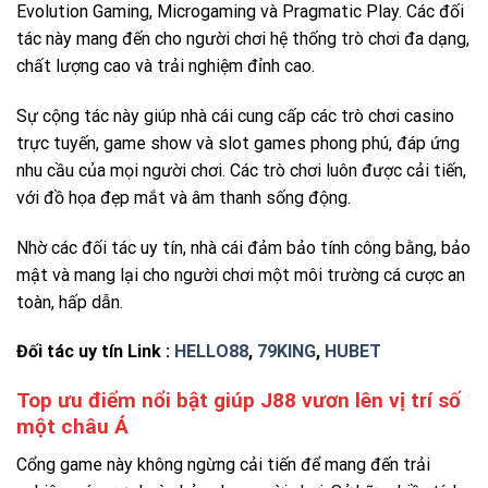
Evolution Gaming, Microgaming và Pragmatic Play. Các đối
tác này mang đến cho người chơi hệ thống trò chơi đa dạng,
chất lượng cao và trải nghiệm đỉnh cao.
Sự cộng tác này giúp nhà cái cung cấp các trò chơi casino
trực tuyến, game show và slot games phong phú, đáp ứng
nhu cầu của mọi người chơi. Các trò chơi luôn được cải tiến,
với đồ họa đẹp mắt và âm thanh sống động.
Nhờ các đối tác uy tín, nhà cái đảm bảo tính công bằng, bảo
mật và mang lại cho người chơi một môi trường cá cược an
toàn, hấp dẫn.
Đối tác uy tín Link :
HELLO88
,
79KING
,
HUBET
Top ưu điểm nổi bật giúp J88 vươn lên vị trí số
một châu Á
Cổng game này không ngừng cải tiến để mang đến trải