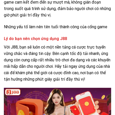
game cam kết đem đến sự mượt mà, không gián đoạn
trong suốt quá trình sử dụng, đảm bảo người chơi có những
giờ phút giải trí đầy thú vị.
Những yếu tố làm nên tên tuổi thành công của cổng game
Lý do bạn nên chọn ứng dụng J88
Với J88, bạn sẽ luôn có một nền tảng cá cược trực tuyến
vững chắc và đáng tin cậy. Bên cạnh tốc độ tải nhanh, ứng
dụng còn cung cấp rất nhiều trò chơi đa dạng và các khuyến
mãi hấp dẫn cho người chơi. Hãy tải ngay ứng dụng của nhà
cái để khám phá thế giới cá cược đỉnh cao, nơi bạn có thể
tận hưởng những phút giây giải trí đầy thú vị!