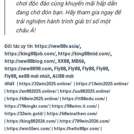
chơi độc đáo cùng khuyến mãi hấp dẫn
đang chờ đón bạn. Hãy tham gia ngay để
trải nghiệm hành trình giải trí số một
châu Á!
Đối tác uy tín:
https://new88v.asia/
,
https://king88job.com/
,
https://king88mid.com/
,
http://new88blog.com/
,
XX88
,
MB66
,
https://new8898.com
,
Fly88
,
Fly88
,
Fly88
,
Fly88
,
Fly88
,
ee88 mới nhất
,
AU88 mới
nhất
|
https://32win2025.online/
|
https://13win2025.online/
|
https://xn882025.online/
|
https://uu882025.online/
|
https://68win2025.online/
|
https://tt88edu.com/
|
https://79kingkr.com/
|
https://98winn.it.com/
|
https://32win.gold/
|
https://68winathen.com/
|
https://king882026.com/
|
https://789win2026.com/
|
https://win55wc.com/
|
https://hello88pr.com/
|