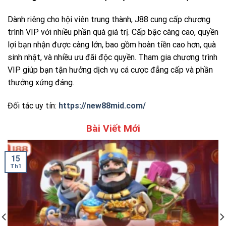
Dành riêng cho hội viên trung thành, J88 cung cấp chương
trình VIP với nhiều phần quà giá trị. Cấp bậc càng cao, quyền
lợi bạn nhận được càng lớn, bao gồm hoàn tiền cao hơn, quà
sinh nhật, và nhiều ưu đãi độc quyền. Tham gia chương trình
VIP giúp bạn tận hưởng dịch vụ cá cược đẳng cấp và phần
thưởng xứng đáng.
Đối tác uy tín:
https://new88mid.com/
Bài Viết Mới
15
Th1