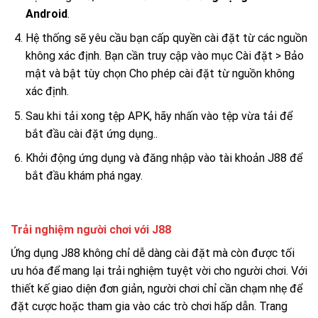
Android
.
Hệ thống sẽ yêu cầu bạn cấp quyền cài đặt từ các nguồn
không xác định. Bạn cần truy cập vào mục Cài đặt > Bảo
mật và bật tùy chọn Cho phép cài đặt từ nguồn không
xác định.
Sau khi tải xong tệp APK, hãy nhấn vào tệp vừa tải để
bắt đầu cài đặt ứng dụng..
Khởi động ứng dụng và đăng nhập vào tài khoản J88 để
bắt đầu khám phá ngay.
Trải nghiệm người chơi với J88
Ứng dụng J88 không chỉ dễ dàng cài đặt mà còn được tối
ưu hóa để mang lại trải nghiệm tuyệt vời cho người chơi. Với
thiết kế giao diện đơn giản, người chơi chỉ cần chạm nhẹ để
đặt cược hoặc tham gia vào các trò chơi hấp dẫn. Trang