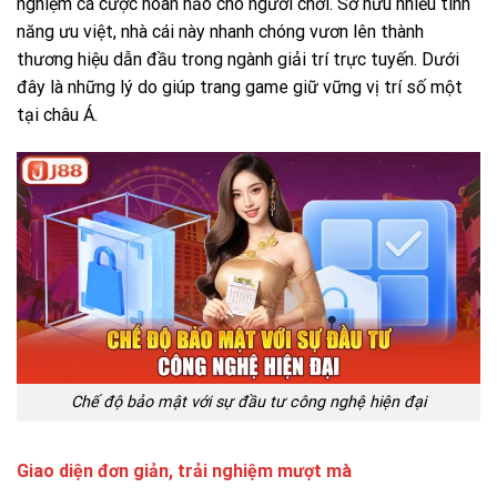
nghiệm cá cược hoàn hảo cho người chơi. Sở hữu nhiều tính
năng ưu việt, nhà cái này nhanh chóng vươn lên thành
thương hiệu dẫn đầu trong ngành giải trí trực tuyến. Dưới
đây là những lý do giúp trang game giữ vững vị trí số một
tại châu Á.
Chế độ bảo mật với sự đầu tư công nghệ hiện đại
Giao diện đơn giản, trải nghiệm mượt mà