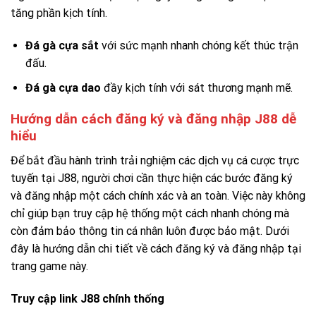
tăng phần kịch tính.
Đá gà cựa sắt
với sức mạnh nhanh chóng kết thúc trận
đấu.
Đá gà cựa dao
đầy kịch tính với sát thương mạnh mẽ.
Hướng dẫn cách đăng ký và đăng nhập J88 dễ
hiểu
Để bắt đầu hành trình trải nghiệm các dịch vụ cá cược trực
tuyến tại J88, người chơi cần thực hiện các bước đăng ký
và đăng nhập một cách chính xác và an toàn. Việc này không
chỉ giúp bạn truy cập hệ thống một cách nhanh chóng mà
còn đảm bảo thông tin cá nhân luôn được bảo mật. Dưới
đây là hướng dẫn chi tiết về cách đăng ký và đăng nhập tại
trang game này.
Truy cập link J88 chính thống