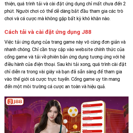
thiện, quá trình tải và cài đặt ứng dụng chỉ mất chưa đến 2
phút. Người chơi có thể dễ dàng bắt đầu tham gia các trò
chơi và cá cược mà không gặp bất kỳ khó khăn nào.
Cách tải và cài đặt ứng dụng J88
Việc tải ứng dụng của trang game này vô cùng đơn giản và
nhanh chóng. Chỉ cần truy cập vào website chính thức của
cổng game và tải về phiên bản ứng dụng tương ứng với hệ
điều hành của điện thoại. Sau khi tải xong, quá trình cài đặt
chỉ diễn ra trong vài giây và bạn đã sẵn sàng để tham gia
vào thế giới cá cược trực tuyến. Cổng game uy tín mang
đến một môi trường cá cược an toàn và hiệu quả.