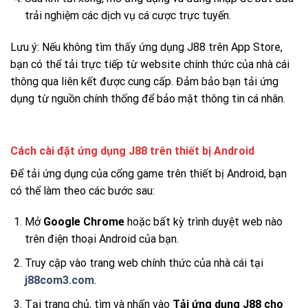
trải nghiệm các dịch vụ cá cược trực tuyến.
Lưu ý: Nếu không tìm thấy ứng dụng J88 trên App Store,
bạn có thể tải trực tiếp từ website chính thức của nhà cái
thông qua liên kết được cung cấp. Đảm bảo bạn tải ứng
dụng từ nguồn chính thống để bảo mật thông tin cá nhân.
Cách cài đặt ứng dụng J88 trên thiết bị Android
Để tải ứng dụng của cổng game trên thiết bị Android, bạn
có thể làm theo các bước sau:
Mở
Google Chrome
hoặc bất kỳ trình duyệt web nào
trên điện thoại Android của bạn.
Truy cập vào trang web chính thức của nhà cái tại
j88com3.com
.
Tại trang chủ, tìm và nhấn vào
Tải ứng dụng J88 cho